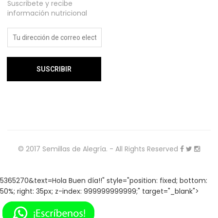
Suscribete y recibe
información nutricional
© 2017 Semillas de Alegría. - All Rights Reserved
5365270&text=Hola Buen día!!" style="position: fixed; bottom:
50%; right: 35px; z-index: 999999999999;" target="_blank">